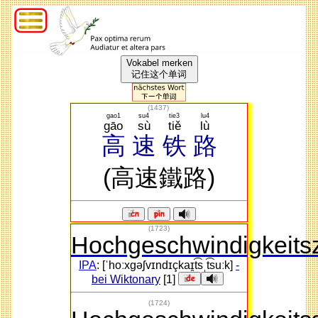
Vokabel merken
记住这个单词
(
1437
)
gao1
su4
tie3
lu4
gāo
sù
tiě
lù
高
速
铁
路
(高速鐵路)
(1723)
Hochgeschwindigkeits
IPA
: [ˈhoːxɡəʃvɪndɪçkaɪ̯t͡sˌt͡suːk]
-
bei Wiktonary
[1]
(1724)