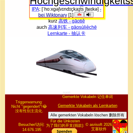
Hochgeschwindigkeits
IPA
: [ˈhoːxɡəʃvɪndɪçkaɪ̯t͡sˌʃtʁɛkə]
-
bei Wiktonary
[1]
kurz
高铁 - gāotiě
auch
高速列车 - gāosùlièchē
Lernkarte - 抽认卡
01437
Gemerkte Vokabeln 记住单词
Triggerwarnung:
Gemerkte Vokabeln als Lernkarten
Nicht "gegendert"!😂
没有性别主流化.
Alle gemerkten Vokabeln löschen 删除所有
Für die Unkosten
Besucher/访问:
© asrisoft 2026
为了我们的开支(捐款):
艾塞软件
14.676.195