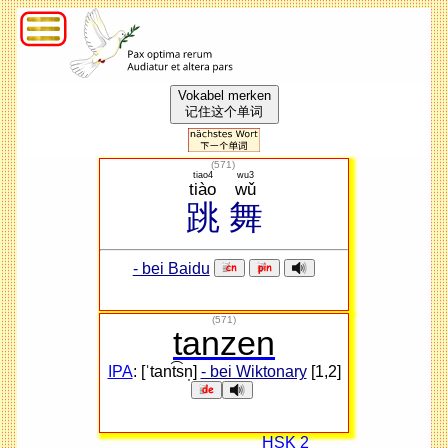
Vokabel merken
记住这个单词
(
571
)
tiao4
wu3
tiào
wǔ
跳
舞
- bei Baidu
(571)
tanzen
IPA
: [ˈtant͡sn̩]
- bei Wiktonary
[1,2]
HSK 2