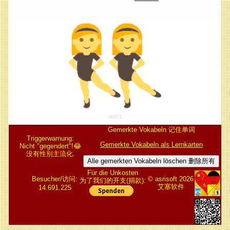
00571
Gemerkte Vokabeln 记住单词
Triggerwarnung:
Gemerkte Vokabeln als Lernkarten
Nicht "gegendert"!😂
没有性别主流化.
Alle gemerkten Vokabeln löschen 删除所有
Für die Unkosten
Besucher/访问:
© asrisoft 2026
为了我们的开支(捐款):
艾塞软件
14.691.225