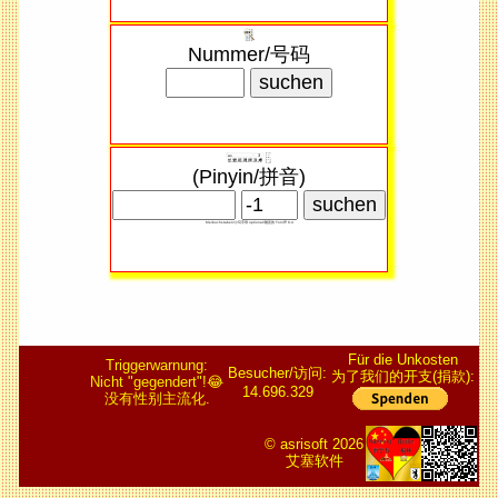
Nummer/号码
(Pinyin/拼音)
Kleibuchstaben/小写​字母 optional/随意​的 Ton/声 0-4
Für die Unkosten
Triggerwarnung:
Besucher/访问:
为了我们的开支(捐款):
Nicht "gegendert"!😂
14.696.329
没有性别主流化.
© asrisoft 2026
艾塞软件