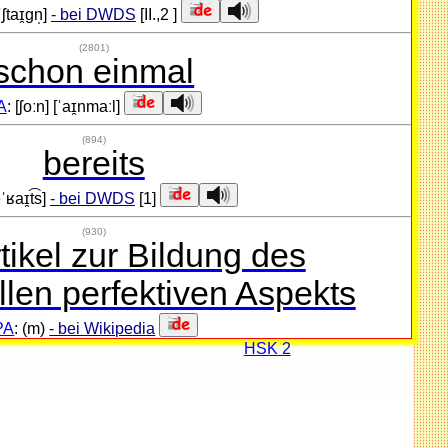
ʃtaɪ̯ɡn̩]
- bei DWDS
[II.,2 ]
(2801)
schon einmal
A
: [ʃoːn] [ˈaɪ̯nmaːl]
(894)
bereits
ˈʁaɪ̯t͡s]
- bei DWDS
[1]
(930)
tikel zur Bildung des
llen perfektiven Aspekts
PA
: (m)
- bei Wikipedia
HSK 2