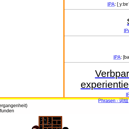
IPA
: [ˌyːbɐˈ
IP
IPA
: [bə
Verbpar
experientie
I
Phrasen - 词组
Vergangenheit)
efunden