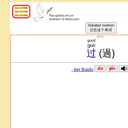
Vokabel merken
记住这个单词
(
832
)
guo4
guò
过
(過)
- bei Baidu