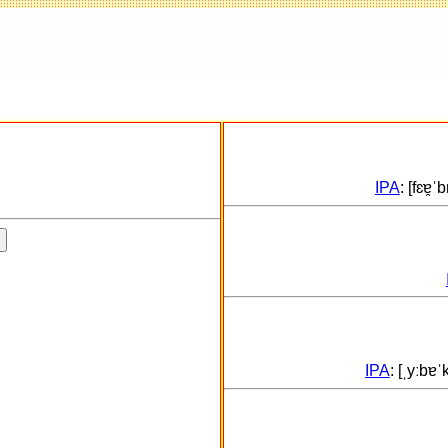
IPA
: [fɛɐ̯
IPA
: [ˌyːbɐ