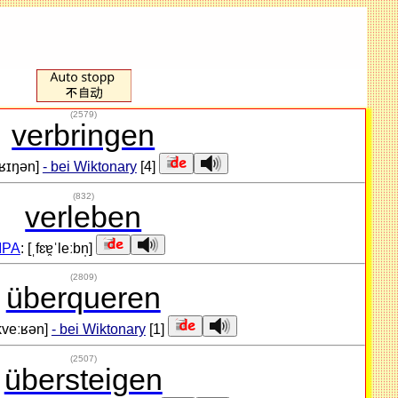
(2579)
verbringen
ˈbʁɪŋən]
- bei Wiktonary
[4]
(832)
verleben
IPA
: [ˌfɛɐ̯ˈleːbn̩]
(2809)
überqueren
ˈkveːʁən]
- bei Wiktonary
[1]
(2507)
übersteigen