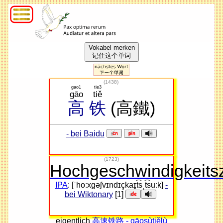
Vokabel merken
记住这个单词
(
1438
)
gao1
tie3
gāo
tiě
高
铁
(高鐵)
- bei Baidu
(1723)
Hochgeschwindigkeits
IPA
: [ˈhoːxɡəʃvɪndɪçkaɪ̯t͡sˌt͡suːk]
-
bei Wiktonary
[1]
eigentlich
高速铁路 - gāosùtiělù