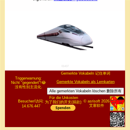
01437
Gemerkte Vokabeln 记住单词
Triggerwarnung:
Gemerkte Vokabeln als Lernkarten
Nicht "gegendert"!😂
没有性别主流化.
Alle gemerkten Vokabeln löschen 删除所有
Für die Unkosten
Besucher/访问:
© asrisoft 2026
为了我们的开支(捐款):
艾塞软件
14.676.447