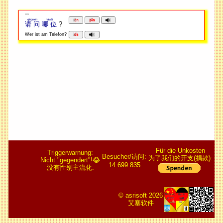
0024
qǐngwèn
nǎwèi
请 问
哪 位
?
Wer ist am Telefon?
Für die Unkosten
Triggerwarnung:
Besucher/访问:
为了我们的开支(捐款):
Nicht "gegendert"!😂
14.699.835
没有性别主流化.
© asrisoft 2026
艾塞软件