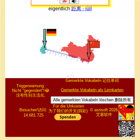
eigentlich
距离 - jùlí
01372
Gemerkte Vokabeln 记住单词
Triggerwarnung:
Gemerkte Vokabeln als Lernkarten
Nicht "gegendert"!😂
没有性别主流化.
Alle gemerkten Vokabeln löschen 删除所有
Für die Unkosten
Besucher/访问:
© asrisoft 2026
为了我们的开支(捐款):
艾塞软件
14.681.725