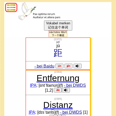
Vokabel merken
记住这个单词
(
1372
)
ju4
jù
距
- bei Baidu
(1584)
Entfernung
IPA
: [ɛntˈfɛʁnʊŋ](f)
- bei DWDS
[1,2]
(1585)
Distanz
IPA
: [dɪsˈtant͡s](f)
- bei DWDS
[1]