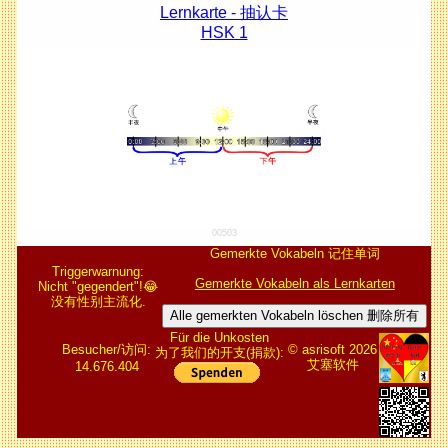
Lernkarte - 抽认卡
HSK 1
00503
Gemerkte Vokabeln 记住单词
Triggerwarnung:
Gemerkte Vokabeln als Lernkarten
Nicht "gegendert"!😂
没有性别主流化.
Alle gemerkten Vokabeln löschen 删除所有
Für die Unkosten
Besucher/访问:
© asrisoft 2026
为了我们的开支(捐款):
艾塞软件
14.676.404