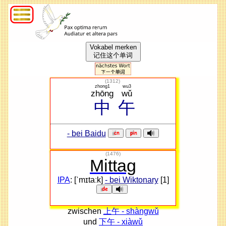
Vokabel merken
记住这个单词
(
1312
)
zhong1
wu3
zhōng
wǔ
中
午
- bei Baidu
(1476)
Mittag
IPA
: [ˈmɪtaːk]
- bei Wiktonary
[1]
zwischen
上午 - shàngwǔ
und
下午 - xiàwǔ