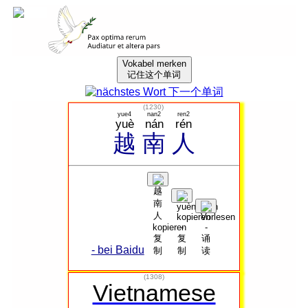
Vokabel merken
记住这个单词
(
1230
)
yue4
nan2
ren2
yuè
nán
rén
越
南
人
- bei Baidu
(1308)
Vietnamese