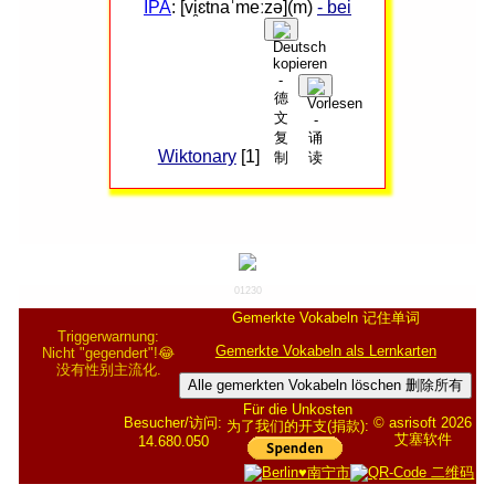
IPA
: [vi̯ɛtnaˈmeːzə](m)
- bei
Wiktonary
[1]
01230
Gemerkte Vokabeln 记住单词
Triggerwarnung:
Gemerkte Vokabeln als Lernkarten
Nicht "gegendert"!😂
没有性别主流化.
Alle gemerkten Vokabeln löschen 删除所有
Für die Unkosten
Besucher/访问:
© asrisoft 2026
为了我们的开支(捐款):
艾塞软件
14.680.050