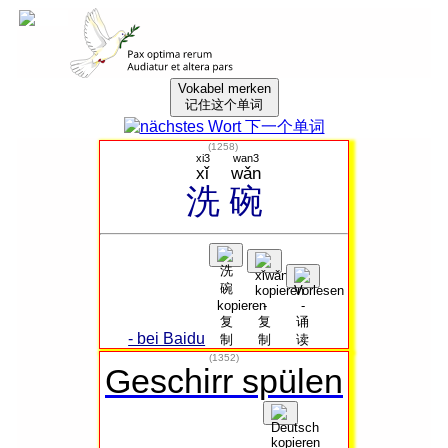
Vokabel merken
记住这个单词
(
1258
)
xi3
wan3
xǐ
wǎn
洗
碗
- bei Baidu
(1352)
Geschirr spülen