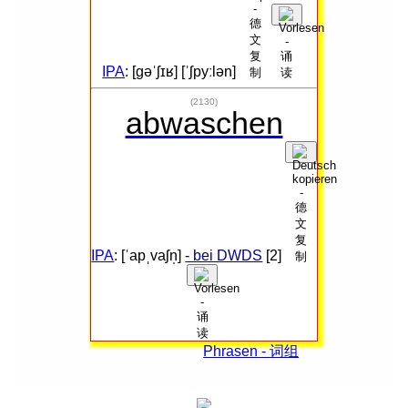
IPA
: [ɡəˈʃɪʁ] [ˈʃpyːlən]
(2130)
abwaschen
IPA
: [ˈapˌvaʃn̩]
- bei DWDS
[2]
Phrasen - 词组