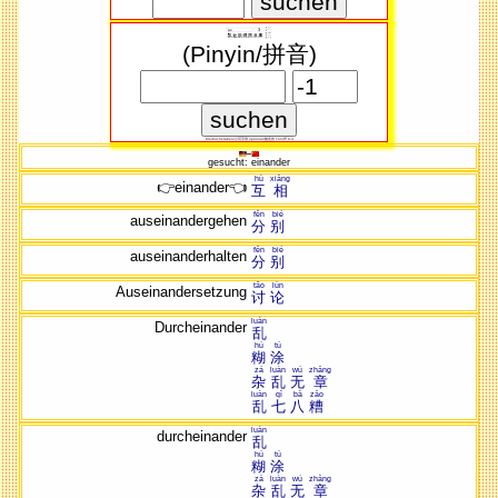
(Pinyin/拼音)
Kleibuchstaben/小写​字母 optional/随意​的 Ton/声 0-4
gesucht: einander
hù
xiāng
👉einander👈
互
相
fēn
bié
auseinandergehen
分
别
fēn
bié
auseinanderhalten
分
别
tǎo
lùn
Auseinandersetzung
讨
论
luàn
Durcheinander
乱
hú
tú
糊
涂
zá
luàn
wú
zhāng
杂
乱
无
章
luàn
qī
bā
zāo
乱
七
八
糟
luàn
durcheinander
乱
hú
tú
糊
涂
zá
luàn
wú
zhāng
杂
乱
无
章