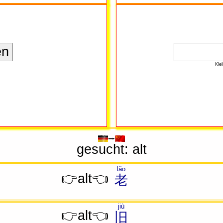
Kle
gesucht: alt
lǎo
👉alt👈
老
jiù
👉alt👈
旧