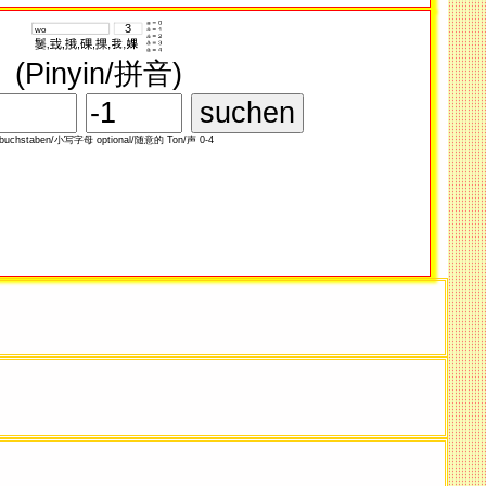
(Pinyin/拼音)
ibuchstaben/小写​字母 optional/随意​的 Ton/声 0-4