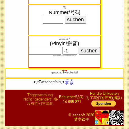
Nummer/号码
(Pinyin/拼音)
Kleibuchstaben/小写​字母 optional/随意​的 Ton/声 0-4
gesucht: Zwischenfall
shì
gù
👉Zwischenfall👈
事
故
Für die Unkosten
Triggerwarnung:
Besucher/访问:
为了我们的开支(捐款):
Nicht "gegendert"!😂
14.695.871
没有性别主流化.
© asrisoft 2026
艾塞软件