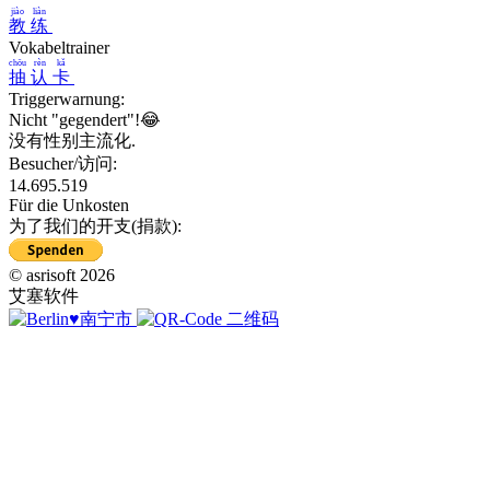
jiào
liàn
教
练
Vokabeltrainer
chōu
rèn
kǎ
抽
认
卡
Triggerwarnung:
Nicht "gegendert"!😂
没有性别主流化.
Besucher/访问:
14.695.519
Für die Unkosten
为了我们的开支(捐款):
© asrisoft 2026
艾塞软件