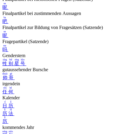
ne
呢
Finalpartikel bei zustimmenden Aussagen
ba
吧
Finalpartikel zur Bildung von Fragesätzen (Satzende)
ne
呢
Fragepartikel (Satzende)
ma
吗
Genderstern
xìng
bié
xīng
hào
性
别
星
号
gutaussehender Bursche
shuài
gē
帅
哥
irgendein
rèn
hé
任
何
Kalender
rì
lì
日
历
lì
fǎ
历
法
lì
历
kommendes Jahr
míng
nián