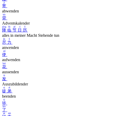
jì
寄
abwenden
bèi
背
Adventskalender
jiàng
lín
jié
rì
lì
降
临
节
日
历
alles in meiner Macht Stehende tun
jǐn
lì
尽
力
anwenden
shǐ
使
aufwenden
huā
花
aussenden
fā
发
Auszubildender
tú
dì
徒
弟
beenden
bì
毕
liǎo
了
jié
shù