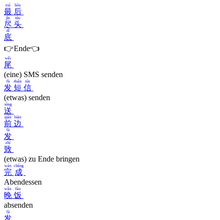
zuì
hòu
最
后
jǐn
tóu
尽
头
dǐ
底
👉Ende👈
wěi
尾
(eine) SMS senden
fā
duǎn
xìn
发
短
信
(etwas) senden
sòng
送
qián
biān
前
边
fā
发
zhì
致
(etwas) zu Ende bringen
wán
chéng
完
成
Abendessen
wǎn
fàn
晚
饭
absenden
fā
发