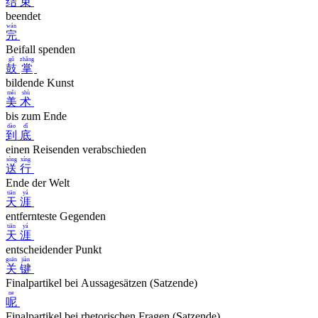
结
束
beendet
wán
完
Beifall spenden
gǔ
zhǎng
鼓
掌
bildende Kunst
měi
shù
美
术
bis zum Ende
dào
dǐ
到
底
einen Reisenden verabschieden
sòng
xíng
送
行
Ende der Welt
tiān
yá
天
涯
entfernteste Gegenden
tiān
yá
天
涯
entscheidender Punkt
guān
jiàn
关
键
Finalpartikel bei Aussagesätzen (Satzende)
ne
呢
Finalpartikel bei rhetorischen Fragen (Satzende)