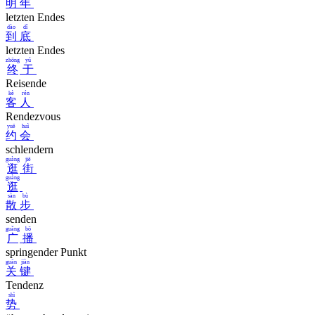
明
年
letzten Endes
dào
dǐ
到
底
letzten Endes
zhōng
yú
终
于
Reisende
kè
rén
客
人
Rendezvous
yuē
huì
约
会
schlendern
guàng
jiē
逛
街
guàng
逛
sàn
bù
散
步
senden
guǎng
bō
广
播
springender Punkt
guān
jiàn
关
键
Tendenz
shì
势