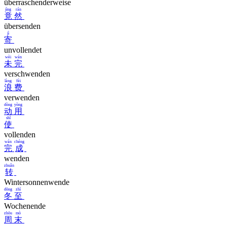
überraschenderweise
jìng
rán
竟
然
übersenden
jì
寄
unvollendet
wèi
wán
未
完
verschwenden
làng
fèi
浪
费
verwenden
dòng
yòng
动
用
shǐ
使
vollenden
wán
chéng
完
成
wenden
zhuǎn
转
Wintersonnenwende
dōng
zhì
冬
至
Wochenende
zhōu
mò
周
末