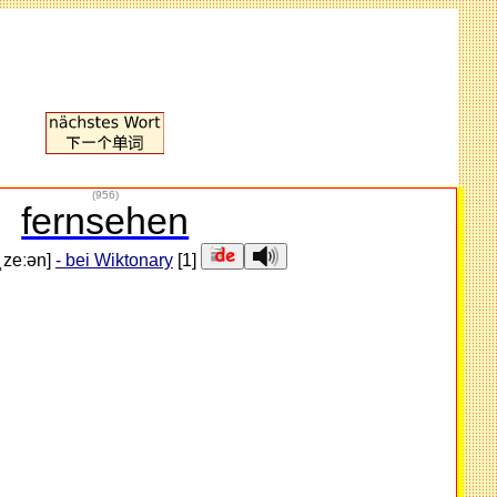
(956)
fernsehen
nˌzeːən]
- bei Wiktonary
[1]