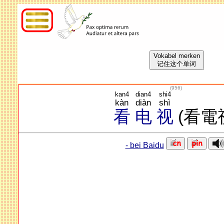
Vokabel merken
记住这个单词
(
956
)
kan4
dian4
shi4
kàn
diàn
shì
看
电
视
(看電
- bei Baidu