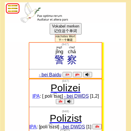
Vokabel merken
记住这个单词
(
947
)
jing3
cha2
jǐng
chá
警
察
- bei Baidu
(947)
Polizei
IPA
: [ˌpoliˈt͡saɪ̯]
- bei DWDS
[1,2]
(948)
Polizist
IPA
: [poliˈt͡sɪst]
- bei DWDS
[1]