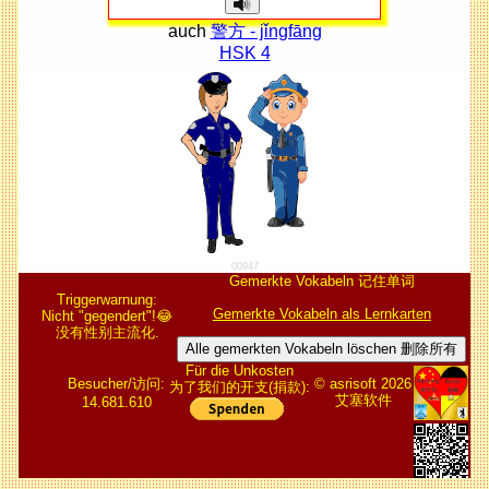
auch
警方 - jǐngfāng
HSK 4
00947
Gemerkte Vokabeln 记住单词
Triggerwarnung:
Gemerkte Vokabeln als Lernkarten
Nicht "gegendert"!😂
没有性别主流化.
Alle gemerkten Vokabeln löschen 删除所有
Für die Unkosten
Besucher/访问:
© asrisoft 2026
为了我们的开支(捐款):
艾塞软件
14.681.610