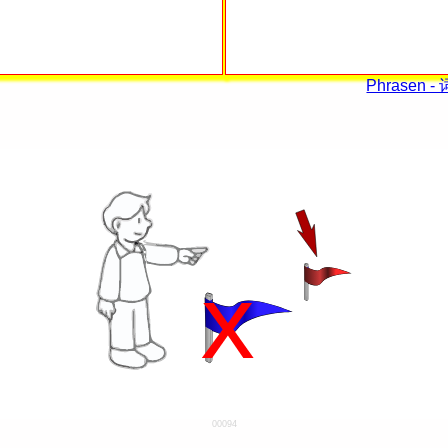
Phrasen -
00094