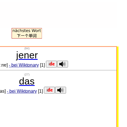
(94)
jener
eːnɐ]
- bei Wiktonary
[1]
(27)
das
das]
- bei Wiktonary
[1]