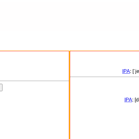
IPA
: [ˈj
IPA
: [