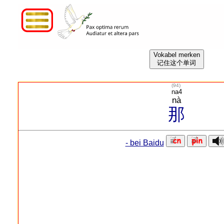
Vokabel merken
记住这个单词
(
94
)
na4
nà
那
- bei Baidu