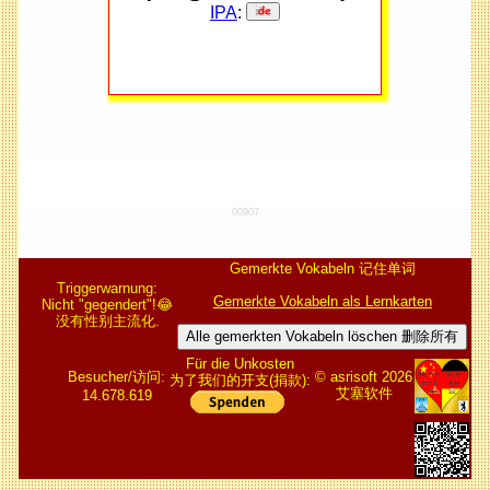
IPA
:
00907
Gemerkte Vokabeln 记住单词
Triggerwarnung:
Gemerkte Vokabeln als Lernkarten
Nicht "gegendert"!😂
没有性别主流化.
Alle gemerkten Vokabeln löschen 删除所有
Für die Unkosten
Besucher/访问:
© asrisoft 2026
为了我们的开支(捐款):
艾塞软件
14.678.619