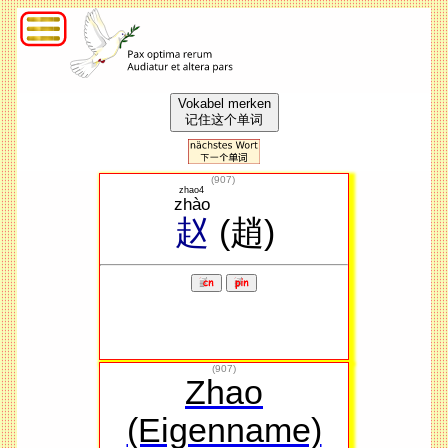
Vokabel merken
记住这个单词
(
907
)
zhao4
zhào
赵
(趙)
(907)
Zhao
(Eigenname)