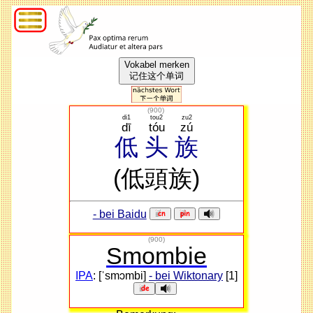
Vokabel merken
记住这个单词
(
900
)
di1
tou2
zu2
dī
tóu
zú
低
头
族
(低頭族)
- bei Baidu
(900)
Smombie
IPA
: [ˈsmɔmbi]
- bei Wiktonary
[1]