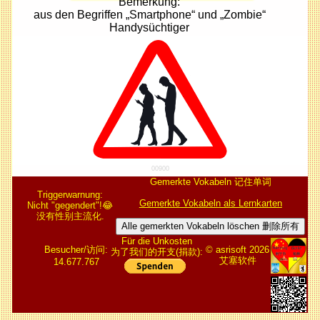
Bemerkung:
aus den Begriffen „Smartphone“ und „Zombie“
Handysüchtiger
00900
Gemerkte Vokabeln 记住单词
Triggerwarnung:
Gemerkte Vokabeln als Lernkarten
Nicht "gegendert"!😂
没有性别主流化.
Alle gemerkten Vokabeln löschen 删除所有
Für die Unkosten
Besucher/访问:
© asrisoft 2026
为了我们的开支(捐款):
艾塞软件
14.677.767