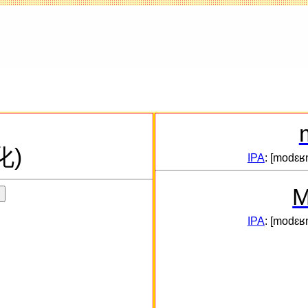
化)
IPA
: [modɛʁn
M
IPA
: [modɛʁn