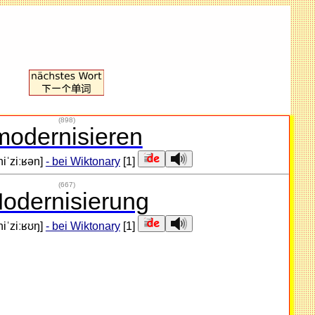
(898)
modernisieren
iˈziːʁən]
- bei Wiktonary
[1]
(667)
odernisierung
iˈziːʁʊŋ]
- bei Wiktonary
[1]