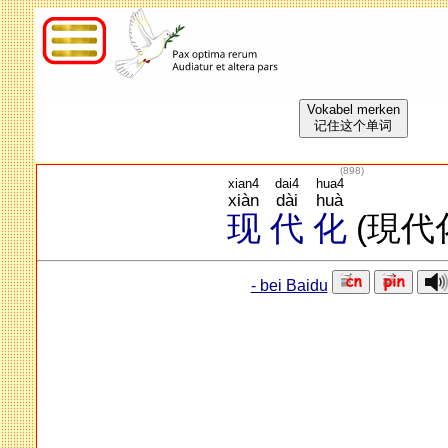
Vokabel merken
记住这个单词
(
898
)
xian4
dai4
hua4
xiàn
dài
huà
现
代
化
(現代
- bei Baidu