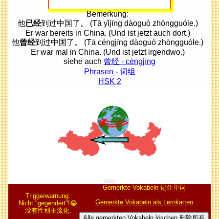
Bemerkung:
他
已经
到过中国了。 (Tā yǐjīng dàoguò zhōngguóle.)
Er war bereits in China. (Und ist jetzt auch dort.)
他
曾经
到过中国了。 (Tā céngjīng dàoguò zhōngguóle.)
Er war mal in China. (Und ist jetzt irgendwo.)
siehe auch
曾经 - céngjīng
Phrasen - 词组
HSK 2
00894
Gemerkte Vokabeln 记住单词
Triggerwarnung:
Gemerkte Vokabeln als Lernkarten
Nicht "gegendert"!😂
没有性别主流化.
Alle gemerkten Vokabeln löschen 删除所有