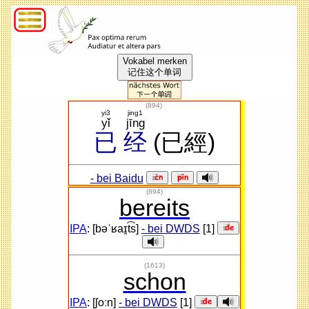
Vokabel merken
记住这个单词
(
894
)
yi3
jing1
yǐ
jīng
已
经
(已經)
- bei Baidu
(894)
bereits
IPA
: [bəˈʁaɪ̯t͡s]
- bei DWDS
[1]
(1613)
schon
IPA
: [ʃoːn]
- bei DWDS
[1]