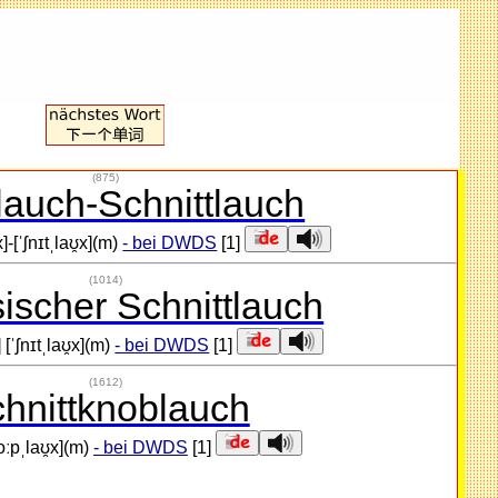
(875)
auch-Schnittlauch
x]-[ˈʃnɪtˌlaʊ̯x](m)
- bei DWDS
[1]
(1014)
ischer Schnittlauch
] [ˈʃnɪtˌlaʊ̯x](m)
- bei DWDS
[1]
(1612)
hnittknoblauch
noːpˌlaʊ̯x](m)
- bei DWDS
[1]