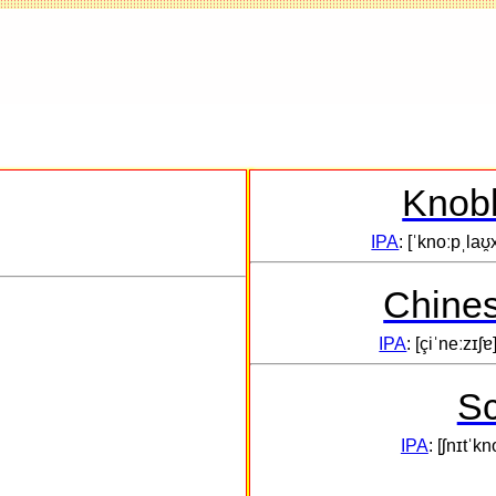
Knobl
IPA
: [ˈknoːpˌlaʊ̯
Chines
IPA
: [çiˈneːzɪʃɐ
Sc
IPA
: [ʃnɪtˈk