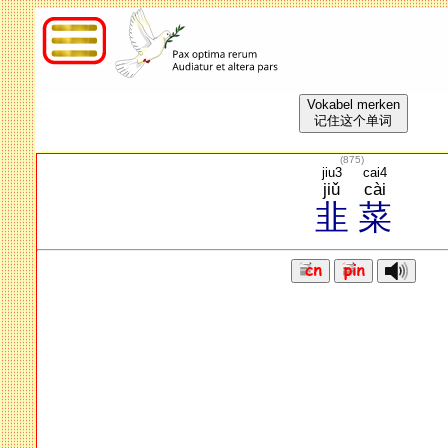
Vokabel merken
记住这个单词
(
875
)
jiu3
cai4
jiǔ
cài
韭
菜