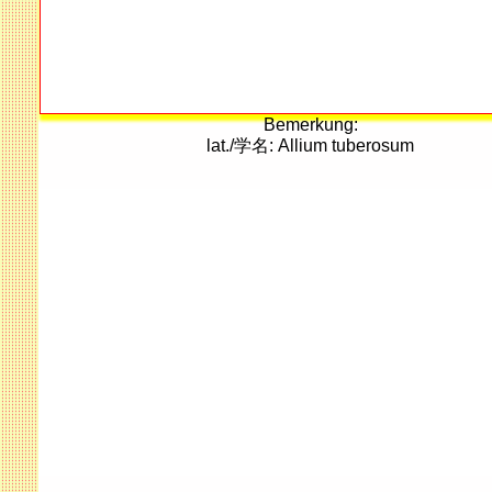
Bemerkung:
lat./学名: Allium tuberosum