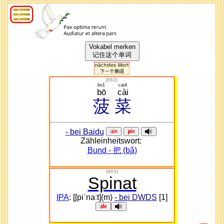
Vokabel merken
记住这个单词
(
863
)
bo1
cai4
bō
cài
菠
菜
- bei Baidu
Zähleinheitswort:
Bund - 把 (bǎ)
(863)
Spinat
IPA
: [ʃpiˈnaːt](m)
- bei DWDS
[1]