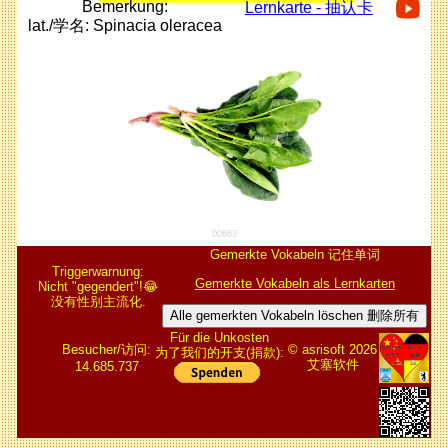
Bemerkung:
Lernkarte - 抽认卡
lat./学名: Spinacia oleracea
00863
Gemerkte Vokabeln 记住单词
Triggerwarnung:
Gemerkte Vokabeln als Lernkarten
Nicht "gegendert"!😂
没有性别主流化.
Alle gemerkten Vokabeln löschen 删除所有
Für die Unkosten
Besucher/访问:
© asrisoft 2026
为了我们的开支(捐款):
艾塞软件
14.685.737