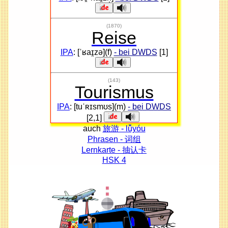
(1870)
Reise
IPA
: [ˈʁaɪ̯zə](f)
- bei DWDS
[1]
(143)
Tourismus
IPA
: [tuˈʀɪsmʊs](m)
- bei DWDS
[2,1]
auch
旅游 - lǚyóu
Phrasen - 词组
Lernkarte - 抽认卡
HSK 4