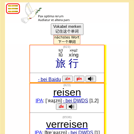
Vokabel merken
记住这个单词
(
823
)
lü3
xing2
lǚ
xíng
旅
行
- bei Baidu
(823)
reisen
IPA
: [ˈʀaɪ̯zn̩]
- bei DWDS
[1,2]
(6536)
verreisen
IPA
: [fɛɐ̯ˈʀaɪ̯zn̩]
- bei DWDS
[1]