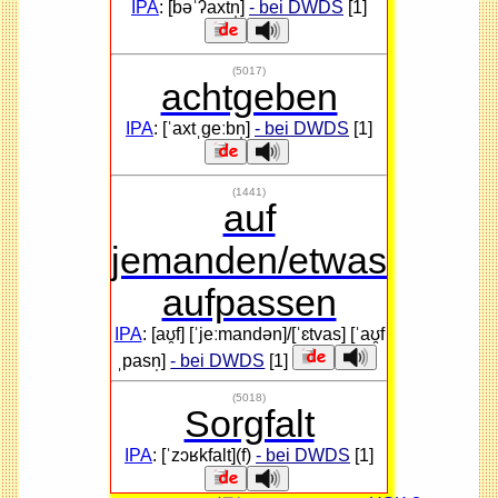
IPA
: [bəˈʔaxtn̩]
- bei DWDS
[1]
(5017)
achtgeben
IPA
: [ˈaxtˌɡeːbn̩]
- bei DWDS
[1]
(1441)
auf
jemanden/etwas
aufpassen
IPA
: [aʊ̯f] [ˈjeːmandən]/[ˈɛtvas] [ˈaʊ̯f
ˌpasn̩]
- bei DWDS
[1]
(5018)
Sorgfalt
IPA
: [ˈzɔʁkfalt](f)
- bei DWDS
[1]