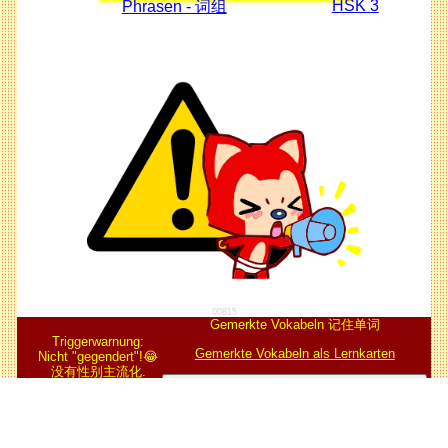
HSK 3
Phrasen - 词组
00815
Gemerkte Vokabeln 记住单词
Triggerwarnung:
Gemerkte Vokabeln als Lernkarten
Nicht "gegendert"!😂
没有性别主流化.
Alle gemerkten Vokabeln löschen 删除所有
Für die Unkosten
Besucher/访问:
© asrisoft 2026
为了我们的开支(捐款):
艾塞软件
14.680.754