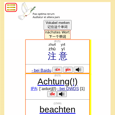
Vokabel merken
记住这个单词
(
815
)
zhu4
yi4
zhù
yì
注
意
- bei Baidu
(815)
Achtung(!)
IPA
: [ˈaxtʊŋ](!)
- bei DWDS
[1]
(1569)
beachten