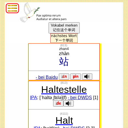
Vokabel merken
记住这个单词
(
813
)
zhan4
zhàn
站
- bei Baidu
(813)
Haltestelle
IPA
: [ˈhaltəˌʃtɛlə](f)
- bei DWDS
[1]
(4111)
Halt