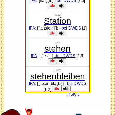
IPA
: [halt](m)
- bei DWDS
[2,3]
(4112)
Station
IPA
: [ʃtaˈt͡si̯oːn](f)
- bei DWDS
[1]
(1068)
stehen
IPA
: [ˈʃteːən]
- bei DWDS
[1,9]
(1483)
stehenbleiben
IPA
: [ˈʃteːənˌblaɪ̯bn̩]
- bei DWDS
[1,2]
HSK 3