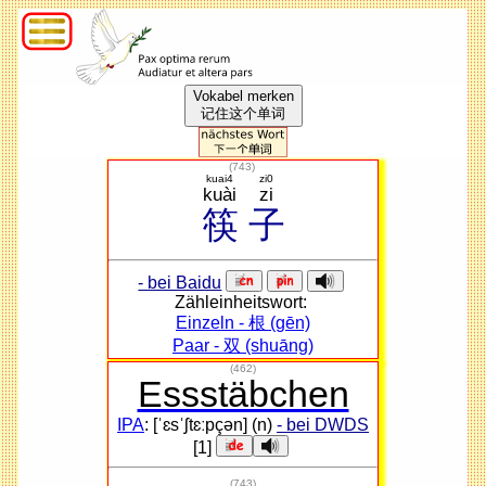
Vokabel merken
记住这个单词
(
743
)
kuai4
zi0
kuài
zi
筷
子
- bei Baidu
Zähleinheitswort:
Einzeln - 根 (gēn)
Paar - 双 (shuāng)
(462)
Essstäbchen
IPA
: [ˈɛsˈʃtɛːpçən] (n)
- bei DWDS
[1]
(743)