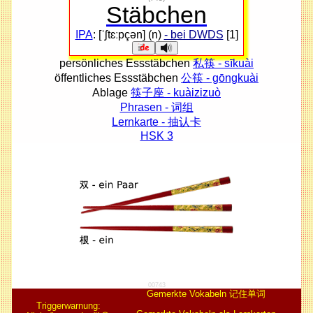
Stäbchen
IPA
: [ˈʃtɛːpçən] (n)
- bei DWDS
[1]
persönliches Essstäbchen
私筷 - sīkuài
öffentliches Essstäbchen
公筷 - gōngkuài
Ablage
筷子座 - kuàizizuò
Phrasen - 词组
Lernkarte - 抽认卡
HSK 3
00743
Gemerkte Vokabeln 记住单词
Triggerwarnung: