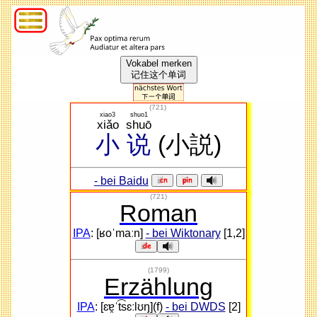
Vokabel merken
记住这个单词
(
721
)
xiao3
shuo1
xiǎo
shuō
小
说
(小説)
- bei Baidu
(721)
Roman
IPA
: [ʁoˈmaːn]
- bei Wiktonary
[1,2]
(1799)
Erzählung
IPA
: [ɛɐ̯ˈt͡sɛːlʊŋ](f)
- bei DWDS
[2]