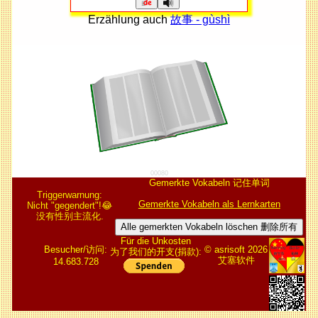
Erzählung auch
故事 - gùshì
00080
Gemerkte Vokabeln 记住单词
Triggerwarnung:
Gemerkte Vokabeln als Lernkarten
Nicht "gegendert"!😂
没有性别主流化.
Alle gemerkten Vokabeln löschen 删除所有
Für die Unkosten
Besucher/访问:
© asrisoft 2026
为了我们的开支(捐款):
艾塞软件
14.683.728