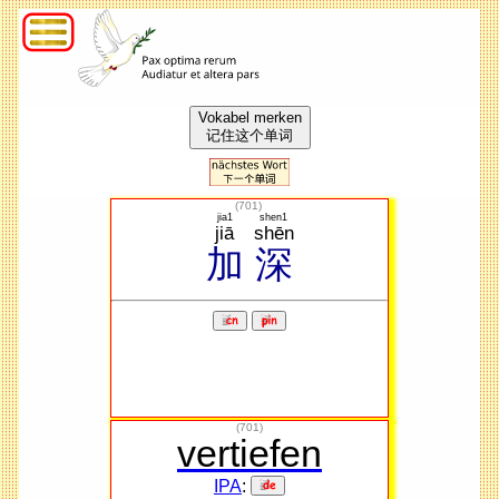
Vokabel merken
记住这个单词
(
701
)
jia1
shen1
jiā
shēn
加
深
(701)
vertiefen
IPA
: