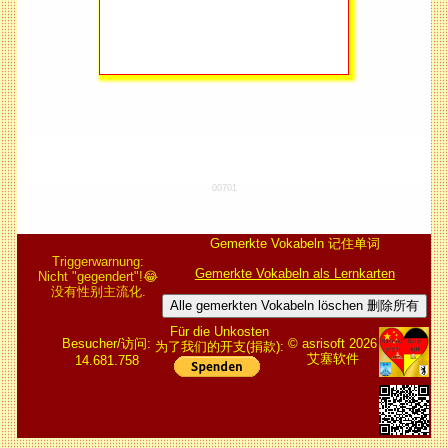
00701
Gemerkte Vokabeln 记住单词
Triggerwarnung:
Gemerkte Vokabeln als Lernkarten
Nicht "gegendert"!😂
没有性别主流化.
Alle gemerkten Vokabeln löschen 删除所有
Für die Unkosten
Besucher/访问:
© asrisoft 2026
为了我们的开支(捐款):
艾塞软件
14.681.758