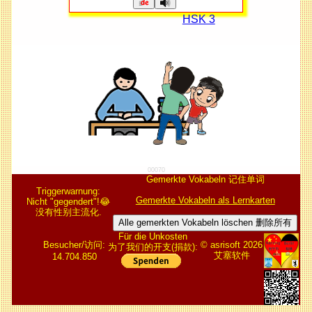
HSK 3
00070
Gemerkte Vokabeln 记住单词
Triggerwarnung:
Gemerkte Vokabeln als Lernkarten
Nicht "gegendert"!😂
没有性别主流化.
Alle gemerkten Vokabeln löschen 删除所有
Für die Unkosten
Besucher/访问:
© asrisoft 2026
为了我们的开支(捐款):
艾塞软件
14.704.850