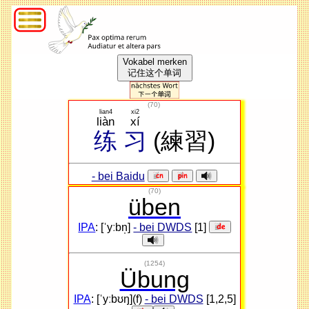
Vokabel merken
记住这个单词
(
70
)
lian4
xi2
liàn
xí
练
习
(練習)
- bei Baidu
(70)
üben
IPA
: [ˈyːbn̩]
- bei DWDS
[1]
(1254)
Übung
IPA
: [ˈyːbʊŋ](f)
- bei DWDS
[1,2,5]