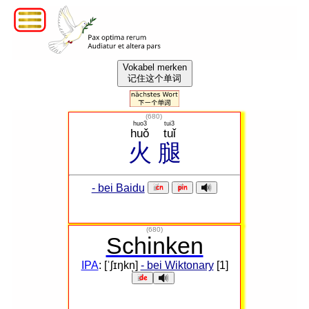
Vokabel merken
记住这个单词
(
680
)
huo3
tui3
huǒ
tuǐ
火
腿
- bei Baidu
(680)
Schinken
IPA
: [ˈʃɪŋkn̩]
- bei Wiktonary
[1]