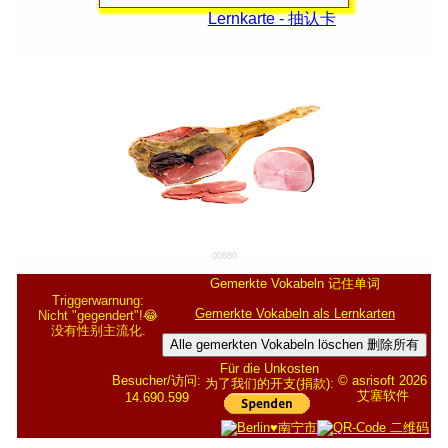
Lernkarte - 抽认卡
00680
Gemerkte Vokabeln 记住单词
Triggerwarnung:
Gemerkte Vokabeln als Lernkarten
Nicht "gegendert"!😂
没有性别主流化.
Alle gemerkten Vokabeln löschen 删除所有
Für die Unkosten
Besucher/访问:
© asrisoft 2026
为了我们的开支(捐款):
艾塞软件
14.690.599