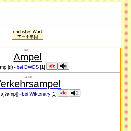
(663)
Ampel
ampl̩](f)
- bei DWDS
[1]
(1182)
erkehrsampel
ɐ̯sˌʔampl̩]
- bei Wiktonary
[1]