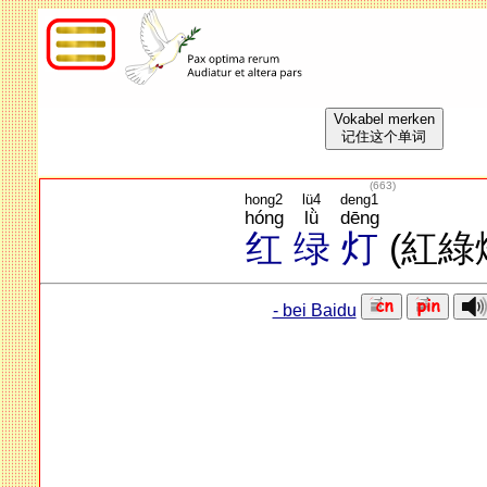
Vokabel merken
记住这个单词
(
663
)
hong2
lü4
deng1
hóng
lǜ
dēng
红
绿
灯
(紅綠
- bei Baidu