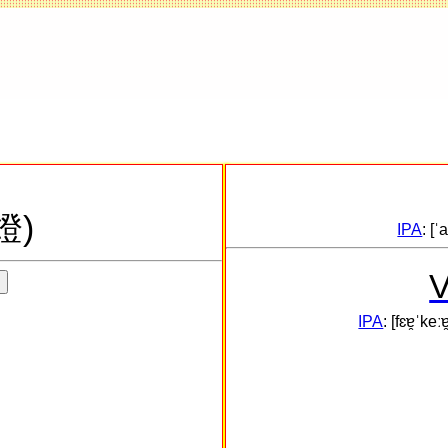
燈)
IPA
: [ˈ
V
IPA
: [fɛɐ̯ˈkeː