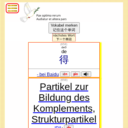
Vokabel merken
记住这个单词
(
658
)
de0
de
得
- bei Baidu
(658)
Partikel zur
Bildung des
Komplements,
Strukturpartikel