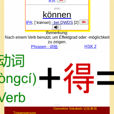
IPA
:
(698)
können
IPA
: [ˈkœnən]
- bei DWDS
[2]
Bemerkung:
Nach einem Verb benutzt, um Effektgrad oder -möglichkeit
zu zeigen.
HSK 2
Phrasen - 词组
00658
Gemerkte Vokabeln 记住单词
Triggerwarnung: