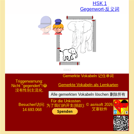
HSK 1
Gegenwort-反义词
00063
Gemerkte Vokabeln 记住单词
Triggerwarnung:
Gemerkte Vokabeln als Lernkarten
Nicht "gegendert"!😂
没有性别主流化.
Alle gemerkten Vokabeln löschen 删除所有
Für die Unkosten
Besucher/访问:
© asrisoft 2026
为了我们的开支(捐款):
艾塞软件
14.693.068