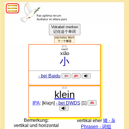
Vokabel merken
记住这个单词
(
63
)
xiao3
xiǎo
小
- bei Baidu
(63)
klein
IPA
: [klaɪ̯n]
- bei DWDS
[1]
Bemerkung:
vertikal eher
矮 - ǎi
vertikal und horizontal
Phrasen - 词组