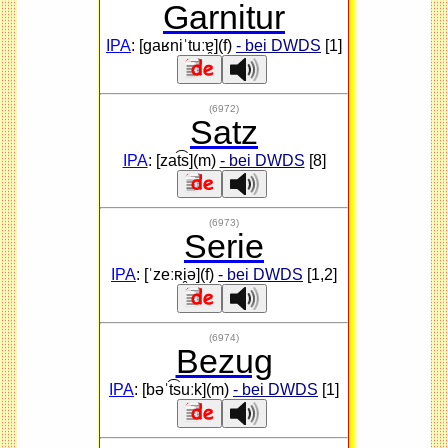
Garnitur
IPA
: [gaʁniˈtuːɐ̯](f)
- bei DWDS
[1]
(6972)
Satz
IPA
: [zat͡s](m)
- bei DWDS
[8]
(6973)
Serie
IPA
: [ˈzeːʀi̯ə](f)
- bei DWDS
[1,2]
(6974)
Bezug
IPA
: [bəˈt͡suːk](m)
- bei DWDS
[1]