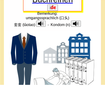
Bemerkung:
umgangssprachlich (口头)
套套 (tàotao)
-
Kondom (n)