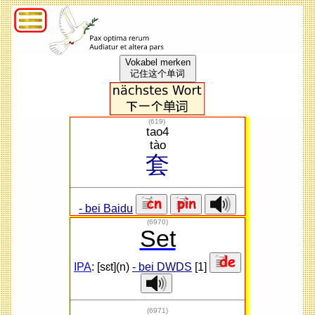
Vokabel merken
记住这个单词
(
619
)
tao4
tào
套
- bei Baidu
(6970)
Set
IPA
: [sɛt](n)
- bei DWDS
[1]
(6971)