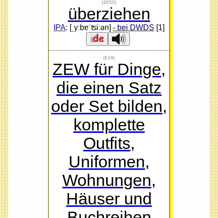
(4650)
überziehen
IPA
: [ˌyːbɐˈʦiːən]
- bei DWDS
[1]
(619)
ZEW für Dinge,
die einen Satz
oder Set bilden,
komplette
Outfits,
Uniformen,
Wohnungen,
Häuser und
Buchreihen