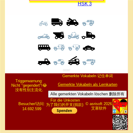
HSK 3
00097
Gemerkte Vokabeln 记住单词
Triggerwarnung:
Gemerkte Vokabeln als Lernkarten
Nicht "gegendert"!😂
没有性别主流化.
Alle gemerkten Vokabeln löschen 删除所有
Für die Unkosten
Besucher/访问:
© asrisoft 2026
为了我们的开支(捐款):
艾塞软件
14.692.599