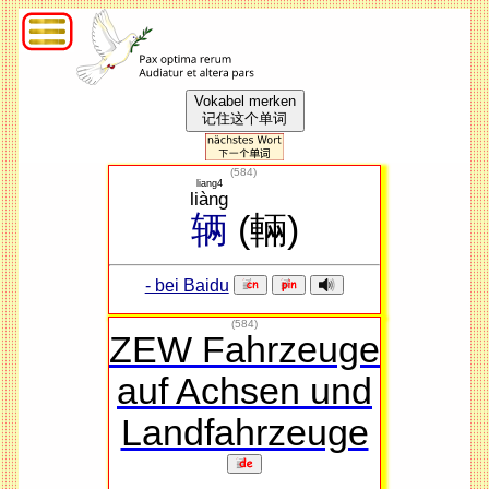
Vokabel merken
记住这个单词
(
584
)
liang4
liàng
辆
(輛)
- bei Baidu
(584)
ZEW Fahrzeuge
auf Achsen und
Landfahrzeuge