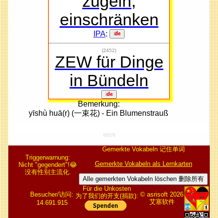
zügeln,
einschränken
IPA
:
(2452)
ZEW für Dinge
in Bündeln
Bemerkung:
yīshù huā(r) (一束花) - Ein Blumenstrauß
00576
Gemerkte Vokabeln 记住单词
Triggerwarnung:
Gemerkte Vokabeln als Lernkarten
Nicht "gegendert"!😂
没有性别主流化.
Alle gemerkten Vokabeln löschen 删除所有
Für die Unkosten
Besucher/访问:
© asrisoft 2026
为了我们的开支(捐款):
艾塞软件
14.691.915