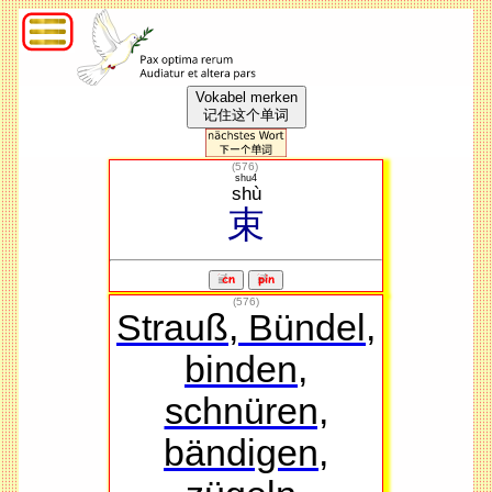
Vokabel merken
记住这个单词
(
576
)
shu4
shù
束
(576)
Strauß, Bündel,
binden,
schnüren,
bändigen,