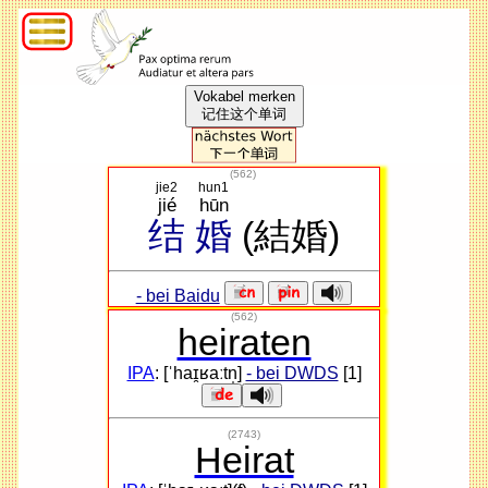
Vokabel merken
记住这个单词
(
562
)
jie2
hun1
jié
hūn
结
婚
(結婚)
- bei Baidu
(562)
heiraten
IPA
: [ˈhaɪ̯ʁaːtn̩]
- bei DWDS
[1]
(2743)
Heirat