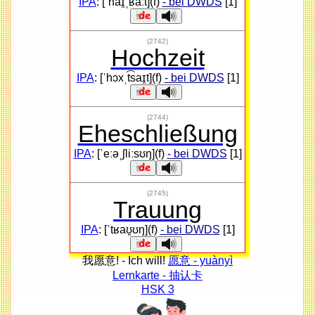
IPA
: [ˈhaɪ̯ˌʁaːt](f)
- bei DWDS
[1]
(2742)
Hochzeit
IPA
: [ˈhɔxˌt͡saɪ̯t](f)
- bei DWDS
[1]
(2744)
Eheschließung
IPA
: [ˈeːəˌʃliːsʊŋ](f)
- bei DWDS
[1]
(2745)
Trauung
IPA
: [ˈtʁaʊ̯ʊŋ](f)
- bei DWDS
[1]
我愿意! - Ich will!
愿意 - yuànyì
Lernkarte - 抽认卡
HSK 3