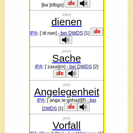
[bəˈʃɛftɪɡn̩]
(2894)
dienen
IPA
: [ˈdiːnən]
- bei DWDS
[1]
(4415)
Sache
IPA
: [ˈzaxə](m)
- bei DWDS
[2]
(483)
Angelegenheit
IPA
: [ˈanɡəˌleːɡn̩haɪ̯t](f)
- bei
DWDS
[1]
(484)
Vorfall