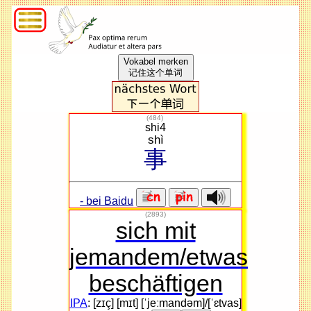
Vokabel merken
记住这个单词
(
484
)
shi4
shì
事
- bei Baidu
(2893)
sich mit
jemandem/etwas
beschäftigen
IPA
: [zɪç] [mɪt] [ˈjeːmandəm]/[ˈɛtvas]