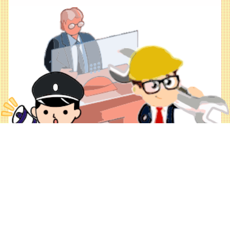
00484
Gemerkte Vokabeln 记住单词
Triggerwarnung:
Gemerkte Vokabeln als Lernkarten
Nicht "gegendert"!😂
没有性别主流化.
Alle gemerkten Vokabeln löschen 删除所有
Für die Unkosten
Besucher/访问:
© asrisoft 2026
为了我们的开支(捐款):
艾塞软件
14.693.997