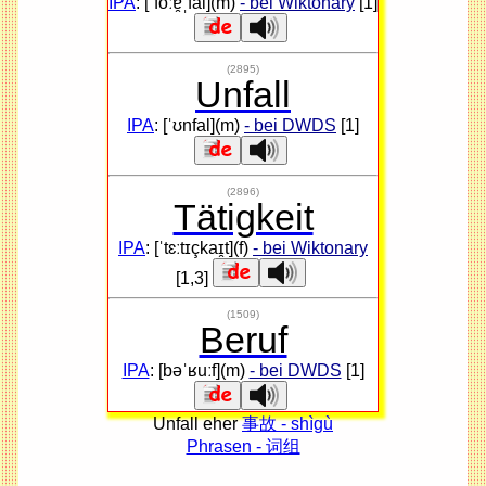
IPA
: [ˈfoːɐ̯ˌfal](m)
- bei Wiktonary
[1]
(2895)
Unfall
IPA
: [ˈʊnfal](m)
- bei DWDS
[1]
(2896)
Tätigkeit
IPA
: [ˈtɛːtɪçkaɪ̯t](f)
- bei Wiktonary
[1,3]
(1509)
Beruf
IPA
: [bəˈʁuːf](m)
- bei DWDS
[1]
Unfall eher
事故 - shìgù
Phrasen - 词组