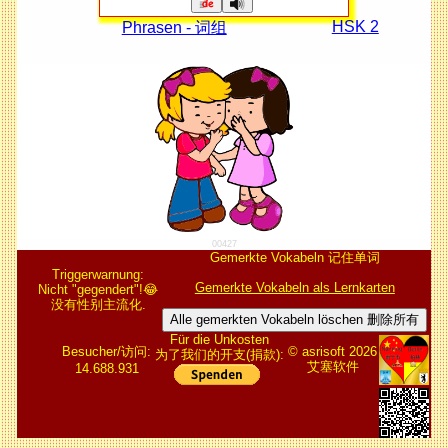
HSK 2
Phrasen - 词组
00427
Gemerkte Vokabeln 记住单词
Triggerwarnung:
Gemerkte Vokabeln als Lernkarten
Nicht "gegendert"!😂
没有性别主流化.
Alle gemerkten Vokabeln löschen 删除所有
Für die Unkosten
Besucher/访问:
© asrisoft 2026
为了我们的开支(捐款):
艾塞软件
14.688.931