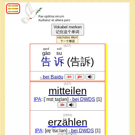
Vokabel merken
记住这个单词
(
427
)
gao4
su0
gào
su
告
诉
(告訴)
- bei Baidu
(427)
mitteilen
IPA
: [ˈmɪtˌtaɪ̯lən]
- bei DWDS
[1]
(1854)
erzählen
IPA
: [ɛɐ̯ˈt͡sɛːlən]
- bei DWDS
[1]