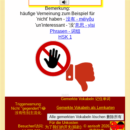
Bemerkung:
häufige Verneinung zum Beispiel für
'nicht' haben -
没有 - méiyǒu
'un'interessant - '没'
意思 - yìsi
Phrasen - 词组
HSK 1
00425
Gemerkte Vokabeln 记住单词
Triggerwarnung:
Gemerkte Vokabeln als Lernkarten
Nicht "gegendert"!😂
没有性别主流化.
Alle gemerkten Vokabeln löschen 删除所有
Für die Unkosten
Besucher/访问:
© asrisoft 2026
为了我们的开支(捐款):