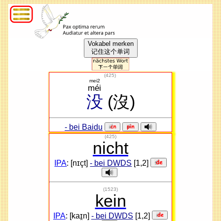
Vokabel merken
记住这个单词
(
425
)
mei2
méi
没
(沒)
- bei Baidu
(425)
nicht
IPA
: [nɪçt]
- bei DWDS
[1,2]
(1523)
kein
IPA
: [kaɪ̯n]
- bei DWDS
[1,2]