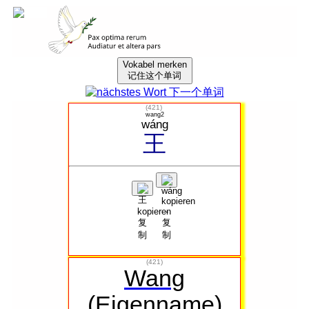
Vokabel merken
记住这个单词
(
421
)
wang2
wáng
王
(421)
Wang
(Eigenname)