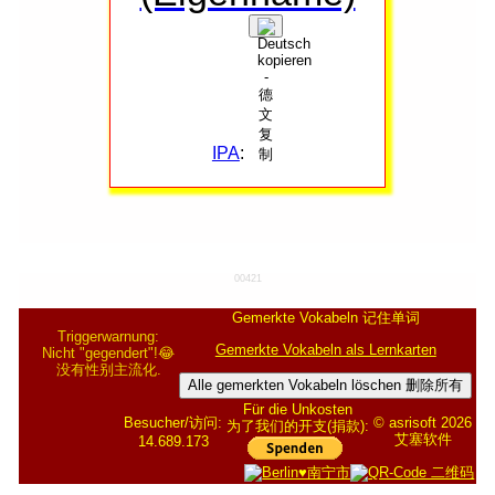
IPA
:
00421
Gemerkte Vokabeln 记住单词
Triggerwarnung:
Gemerkte Vokabeln als Lernkarten
Nicht "gegendert"!😂
没有性别主流化.
Alle gemerkten Vokabeln löschen 删除所有
Für die Unkosten
Besucher/访问:
© asrisoft 2026
为了我们的开支(捐款):
艾塞软件
14.689.173