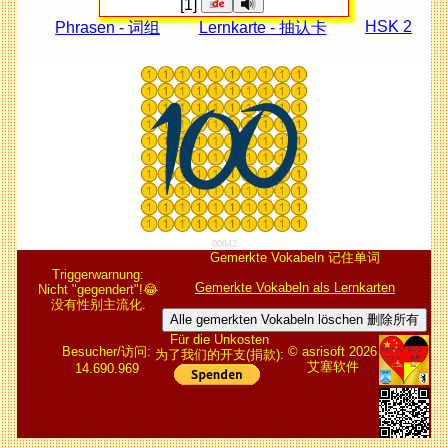
[1]
HSK 2
Phrasen - 词组
Lernkarte - 抽认卡
00042
Gemerkte Vokabeln 记住单词
Triggerwarnung:
Gemerkte Vokabeln als Lernkarten
Nicht "gegendert"!😂
没有性别主流化.
Alle gemerkten Vokabeln löschen 删除所有
Für die Unkosten
Besucher/访问:
© asrisoft 2026
为了我们的开支(捐款):
艾塞软件
14.690.969