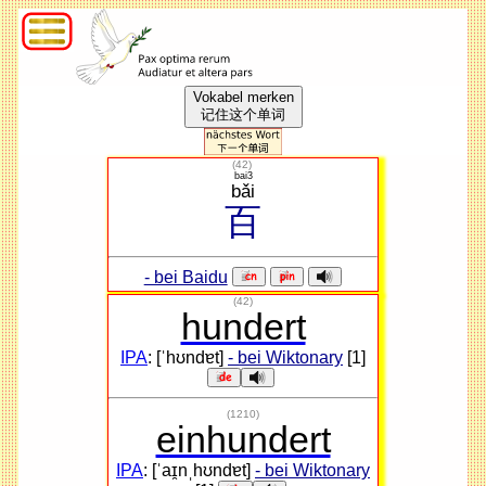
Vokabel merken
记住这个单词
(
42
)
bai3
bǎi
百
- bei Baidu
(42)
hundert
IPA
: [ˈhʊndɐt]
- bei Wiktonary
[1]
(1210)
einhundert
IPA
: [ˈaɪ̯nˌhʊndɐt]
- bei Wiktonary