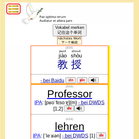
Vokabel merken
记住这个单词
(
404
)
jiao4
shou4
jiào
shòu
教
授
- bei Baidu
(404)
Professor
IPA
: [pʁoˈfɛsoːɐ̯](m)
- bei DWDS
[1,2]
(434)
lehren
IPA
: [ˈleːʁən]
- bei DWDS
[1]