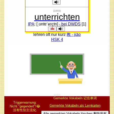
(1859)
unterrichten
IPA
: [ˌʊntɐˈʁɪçtn̩]
- bei DWDS
[1]
lehren oft nur kurz
教 - jiāo
HSK 4
00404
Gemerkte Vokabeln 记住单词
Triggerwarnung:
Gemerkte Vokabeln als Lernkarten
Nicht "gegendert"!😂
没有性别主流化.
Alle gemerkten Vokabeln löschen 删除所有