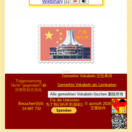
Wiktonary
[1]
00400
Gemerkte Vokabeln 记住单词
Triggerwarnung:
Gemerkte Vokabeln als Lernkarten
Nicht "gegendert"!😂
没有性别主流化.
Alle gemerkten Vokabeln löschen 删除所有
Für die Unkosten
Besucher/访问:
© asrisoft 2026
为了我们的开支(捐款):
艾塞软件
14.687.732