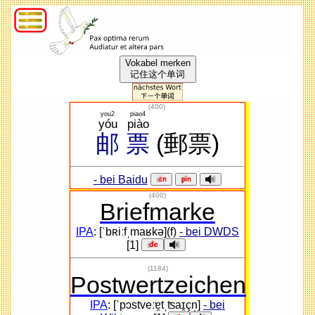
Vokabel merken
记住这个单词
(
400
)
you2
piao4
yóu
piào
邮
票
(郵票)
- bei Baidu
(400)
Briefmarke
IPA
: [ˈbʀiːfˌmaʁkə](f)
- bei DWDS
[1]
(1184)
Postwertzeichen
IPA
: [ˈpɔstveːɐ̯tˌʦaɪ̯çn̩]
- bei