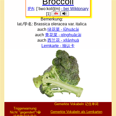
Broccoli
IPA
: [ˈbʁoːkoli](m)
- bei Wiktonary
[1]
Bemerkung:
lat./学名: Brassica oleracea var. italica
auch
绿花菜 - lǜhuācài
auch
青花菜 - qīnghuācài
auch
西兰花 - xīlánhuā
Lernkarte - 抽认卡
00375
Gemerkte Vokabeln 记住单词
Triggerwarnung:
Gemerkte Vokabeln als Lernkarten
Nicht "gegendert"!😂