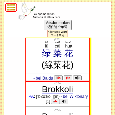
Vokabel merken
记住这个单词
(
375
)
lü4
cai4
hua1
lǜ
cài
huā
绿
菜
花
(綠菜花)
- bei Baidu
(785)
Brokkoli
IPA
: [ˈbʁoːkoli](m)
- bei Wiktonary
[1]
(784)