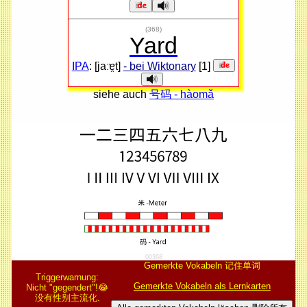
(368)
Yard
IPA
: [jaːɐ̯t]
- bei Wiktonary
[1]
siehe auch
号码 - hàomǎ
00368
Gemerkte Vokabeln 记住单词
Triggerwarnung:
Gemerkte Vokabeln als Lernkarten
Nicht "gegendert"!😂
没有性别主流化.