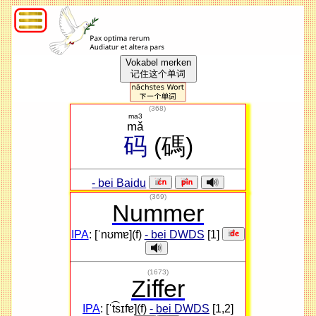
Vokabel merken
记住这个单词
(
368
)
ma3
mǎ
码
(碼)
- bei Baidu
(369)
Nummer
IPA
: [ˈnʊmɐ](f)
- bei DWDS
[1]
(1673)
Ziffer
IPA
: [ˈt͡sɪfɐ](f)
- bei DWDS
[1,2]