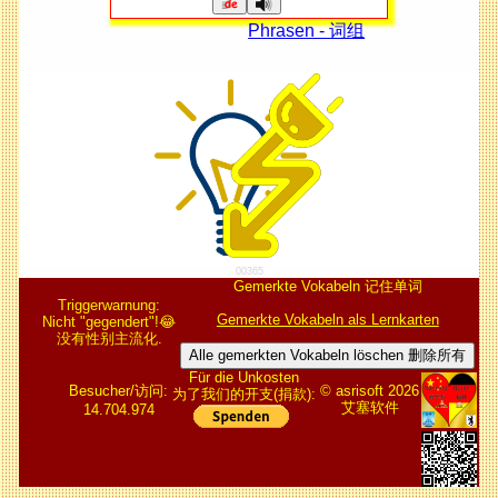
Phrasen - 词组
00365
Gemerkte Vokabeln 记住单词
Triggerwarnung:
Gemerkte Vokabeln als Lernkarten
Nicht "gegendert"!😂
没有性别主流化.
Alle gemerkten Vokabeln löschen 删除所有
Für die Unkosten
Besucher/访问:
© asrisoft 2026
为了我们的开支(捐款):
艾塞软件
14.704.974