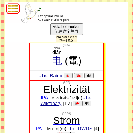
Vokabel merken
记住这个单词
(
365
)
dian4
diàn
电
(電)
- bei Baidu
(365)
Elektrizität
IPA
: [elɛktʁit͡siˈtɛːt](f)
- bei
Wiktonary
[1,2]
(3338)
Strom
IPA
: [ʃtʁoːm](m)
- bei DWDS
[4]