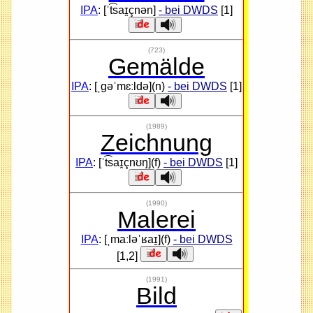
IPA
: [ˈt͡saɪ̯çnən]
- bei DWDS
[1]
(723)
Gemälde
IPA
: [ˌɡəˈmɛːldə](n)
- bei DWDS
[1]
(1989)
Zeichnung
IPA
: [ˈt͡saɪ̯çnʊŋ](f)
- bei DWDS
[1]
(1990)
Malerei
IPA
: [ˌmaːləˈʁaɪ̯](f)
- bei DWDS
[1,2]
(1991)
Bild