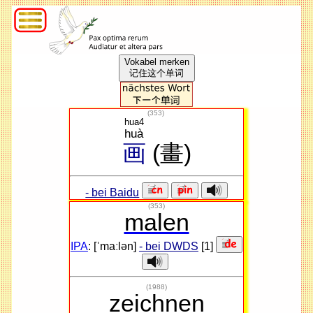
Vokabel merken
记住这个单词
(
353
)
hua4
huà
画
(畫)
- bei Baidu
(353)
malen
IPA
: [ˈmaːlən]
- bei DWDS
[1]
(1988)
zeichnen