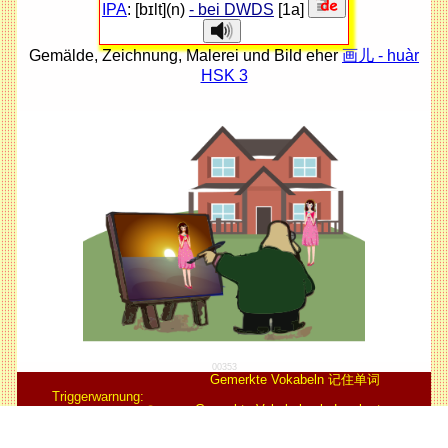
IPA
: [bɪlt](n)
- bei DWDS
[1a]
Gemälde, Zeichnung, Malerei und Bild eher
画儿 - huàr
HSK 3
00353
Gemerkte Vokabeln 记住单词
Triggerwarnung:
Gemerkte Vokabeln als Lernkarten
Nicht "gegendert"!😂
没有性别主流化.
Alle gemerkten Vokabeln löschen 删除所有